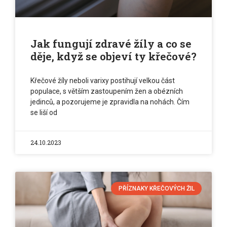
Jak fungují zdravé žíly a co se
děje, když se objeví ty křečové?
Křečové žíly neboli varixy postihují velkou část
populace, s větším zastoupením žen a obézních
jedinců, a pozorujeme je zpravidla na nohách. Čím
se liší od
24.10.2023
PŘÍZNAKY KŘEČOVÝCH ŽIL