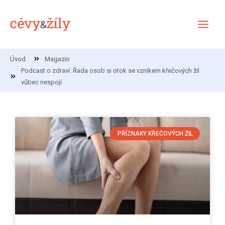
Přeskočit
Main
na
Menu
obsah
Úvod
Magazin
Podcast o zdraví: Řada osob si otok se vznikem křečových žil
vůbec nespojí
PŘÍZNAKY KŘEČOVÝCH ŽIL