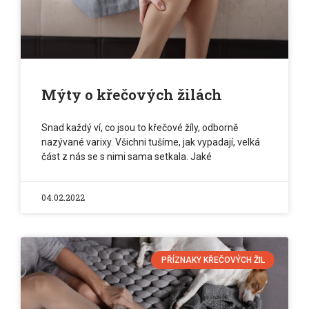
Mýty o křečových žilách
Snad každý ví, co jsou to křečové žíly, odborně
nazývané varixy. Všichni tušíme, jak vypadají, velká
část z nás se s nimi sama setkala. Jaké
04.02.2022
PŘÍZNAKY KŘEČOVÝCH ŽIL