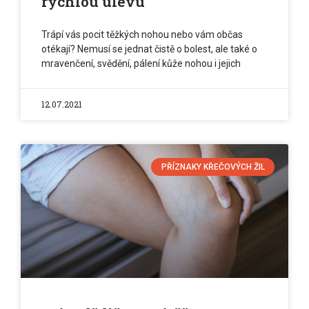
rychlou úlevu
Trápí vás pocit těžkých nohou nebo vám občas
otékají? Nemusí se jednat čistě o bolest, ale také o
mravenčení, svědění, pálení kůže nohou i jejich
12.07.2021
PŘÍZNAKY KŘEČOVÝCH ŽIL