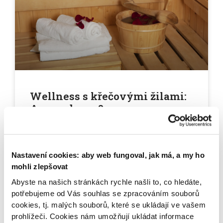
Wellness s křečovými žilami:
Ano, nebo ne?
Trpíte na křečové žíly, a přesto byste si rádi dopřáli
wellness? Jaké procedury jsou pro vás zcela
nevhodné a které lze absolvovat? Jaké jsou
Nastavení cookies: aby web fungoval, jak má, a my ho
možnosti
mohli zlepšovat
Abyste na našich stránkách rychle našli to, co hledáte,
29.09.2021
potřebujeme od Vás souhlas se zpracováním souborů
cookies, tj. malých souborů, které se ukládají ve vašem
prohlížeči. Cookies nám umožňují ukládat informace