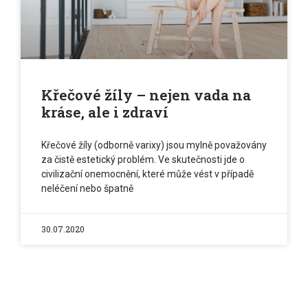
Křečové žíly – nejen vada na
kráse, ale i zdraví
Křečové žíly (odborně varixy) jsou mylně považovány
za čistě estetický problém. Ve skutečnosti jde o
civilizační onemocnění, které může vést v případě
neléčení nebo špatně
30.07.2020
PŘÍZNAKY KŘEČOVÝCH ŽIL