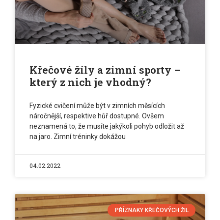
Křečové žíly a zimní sporty –
který z nich je vhodný?
Fyzické cvičení může být v zimních měsících
náročnější, respektive hůř dostupné. Ovšem
neznamená to, že musíte jakýkoli pohyb odložit až
na jaro. Zimní tréninky dokážou
04.02.2022
PŘÍZNAKY KŘEČOVÝCH ŽIL