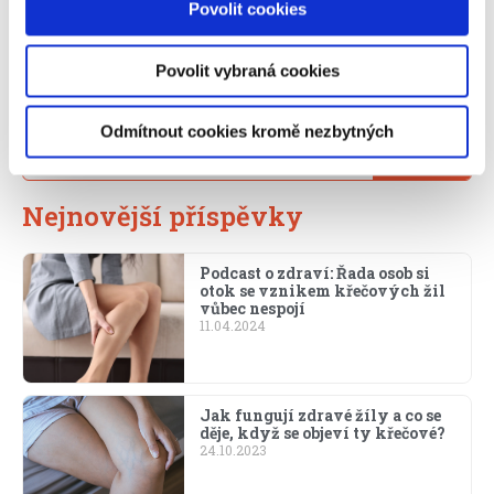
Povolit cookies
potírání kůže končetin krémy zvanými emolencia s
obsahem močoviny.
Snižte také příjem soli v jídle. Sůl zadržuje vodu v těle, a
Povolit vybraná cookies
tím pádem zvyšuje riziko vzniku otoků.
Odmítnout cookies kromě nezbytných
Search
Vyhledat
Nejnovější příspěvky
Podcast o zdraví: Řada osob si
otok se vznikem křečových žil
vůbec nespojí
11.04.2024
Jak fungují zdravé žíly a co se
děje, když se objeví ty křečové?
24.10.2023