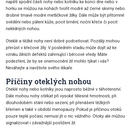
napětí spodní části nohy nebo kotníku ke konci dne nebo v
horku se můžou na nohách tvořit modré až černé skvrny nebo
drobné tmavě modré metličkové žilky. Dále může být přítomné
svědění nebo pálení kůže, pocit brnění, noční křeče či pocit
neklidných nohou.
Oteklé a těžké nohy není dobré podceňovat. Později mohou
přerůst v křečové žíly. V posledním stadiu může dojít až ke
vzniku žilních defektů zahrnující i bércové vředy. Máte
podezření, že by se onemocnění žil mohlo týkat i vás?
Neváhejte a navštivte svého lékaře.
Příčiny oteklých nohou
Oteklé nohy nebo kotníky jsou naprosto běžné v těhotenství.
Dále mohou nohy otékat při vysoké tělesné hmotnosti, při
dlouhodobém stání nebo sezení, při přenášení těžkých
břemen a také v období menopauzy. Pokud je příčinou otoků
pouze teplé počasí, nemusí jít o nic vážného. Otoky ale můžou
signalizovat i závažnější postižení žil.