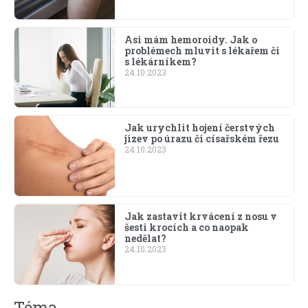
Asi mám hemoroidy. Jak o
problémech mluvit s lékařem či
s lékárníkem?
24.10.2023
Jak urychlit hojení čerstvých
jizev po úrazu či císařském řezu
24.10.2023
Jak zastavit krvácení z nosu v
šesti krocích a co naopak
nedělat?
24.10.2023
Téma