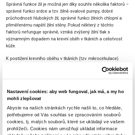
Správná funkce žil je možná jen díky souhře několika faktorů –
správné funkci srdce a tzv. žilně-svalové pumpy, dobré
průchodnosti hlubokých žil, správné funkci žilních chlopní a
přiměřenému napětí žilní stěny. Pokud některý z těchto
faktorů nefunguje správně, vzniká zvýšený žilní tlak s
významným dopadem na krevní oběh v tkáních a celistvost
kůže.
K postižení krevního oběhu v tkáních (tzv. mikrocirkulace)
dochází poškozením výstelky krevních cév a únikem tekutiny,
bílkovin a červených krvinek mimo krevní řečiště do okolní
tkáně. Významné je i ulpívání a následná aktivace bílých
krvinek v drobných cévách. Zánětlivé změny spolu se
Nastavení cookies: aby web fungoval, jak má, a my ho
zvýšením propustnosti cév při poškození jejich výstelky a
mohli zlepšovat
uzávěrem cév aktivovanými bílými krvinkami a
mikroskopickými sraženinami přispívají ke vzniku otoku a
Abyste na našich stránkách rychle našli to, co hledáte,
poruchám výživy tkáně.
potřebujeme od Vás souhlas se zpracováním souborů
cookies, tj. malých souborů, které se ukládají ve vašem
Prevence a domácí léčba
prohlížeči. Cookies nám umožňují ukládat informace