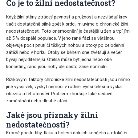
Co je to žilní nedostatečnost?
Když žilní stěny ztrácejí pevnost a pružnost a nezvládají krev
tlačit dostatečně silně zpět k srdci, mluvíme o chronické žilní
nedostatečnosti. Toto onemocnění je častější u žen a trpí jím
až 5 % dospělé populace. V jeho rané fázi se většinou
objevuje pocit pnutí či těžkých nohou a otoky po celodenní
zátěži nebo v horku. Otoky se během dne zvětšují a večer
bývají nejviditelnější. Oteklá může být jedna nebo obě
končetiny, ráno jsou nohy ale často zase normální.
Rizikovými faktory chronické žilní nedostatečnosti jsou mimo
jiné vyšší věk, výskyt nemoci v rodině, vyšší tělesná výška,
obezita a těhotenství. Problém zhoršuje také sedavé
zaměstnání nebo dlouhé stání.
Jaké jsou příznaky žilní
nedostatečnosti?
Kromě pocitu tíhy, tlaku a bolesti dolních končetin a otoků či