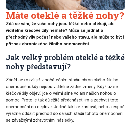
Máte oteklé a těžké nohy?
Zdá se vám, že vaše nohy jsou těžké nebo otékají, ale
viditelné křečové žíly nemáte? Může se jednat o
přechodný vliv počasí nebo vašeho stavu, ale může to být i
příznak chronického žilního onemocnění.
Jak velký problém oteklé a těžké
nohy představují?
Zánět se rozvíjí již v počátečním stadiu chronického žilního
onemocnění, kdy nejsou viditelné žádné změny. Když už se
křečové žíly objeví, jde o velmi silné volání našich nohou o
pomoc. Proto je tak důležité předcházet jim a zachytit toto
onemocnění co nejdříve. Jedině tak lze zastavit, nebo alespoň
výrazně oddálit přechod do dalších stadií tohoto onemocnění
se závažnými zdravotními následky.