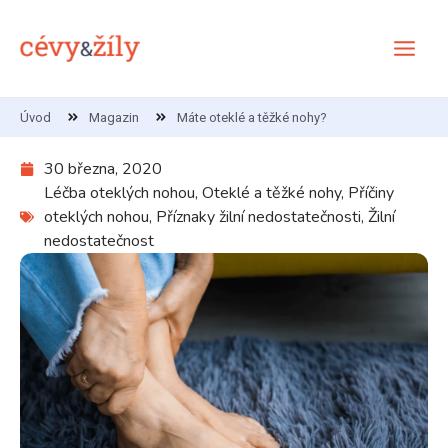
Přeskočit
Main
na
Menu
obsah
Úvod
Magazin
Máte oteklé a těžké nohy?
30 března, 2020
Léčba oteklých nohou
,
Oteklé a těžké nohy
,
Příčiny
oteklých nohou
,
Příznaky žilní nedostatečnosti
,
Žilní
nedostatečnost