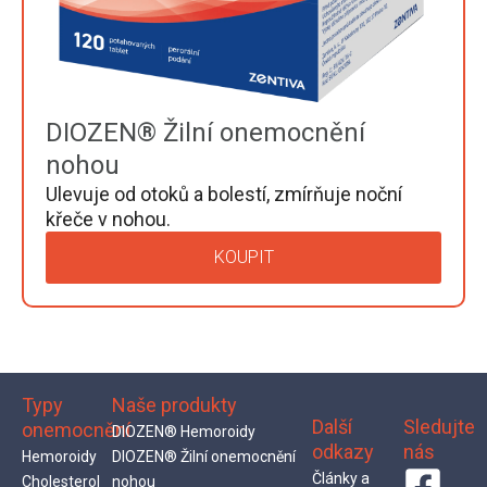
DIOZEN® Žilní onemocnění
nohou
Ulevuje od otoků a bolestí, zmírňuje noční
křeče v nohou.
KOUPIT
Typy
Naše produkty
Další
Sledujte
onemocnění
DIOZEN® Hemoroidy
odkazy
nás
Hemoroidy
DIOZEN® Žilní onemocnění
Články a
Cholesterol
nohou