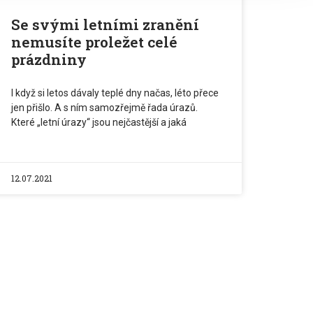
Se svými letními zranění
nemusíte proležet celé
prázdniny
I když si letos dávaly teplé dny načas, léto přece
jen přišlo. A s ním samozřejmě řada úrazů.
Které „letní úrazy“ jsou nejčastější a jaká
12.07.2021