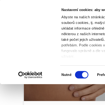
Přeskočit
na
Nastavení cookies: aby w
ONEMOCNĚNÍ
obsah
Abyste na našich stránkác
souborů cookies, tj. malý
Úvod
Magazin
Jak urychlit hojení čerstvých jizev
ukládat informace ohledně
některou z našich interne
také počet jejich uživatel
potřebám. Podle cookies 
fungovalo správně a dle va
MODŘINY, PODLITINY, HEMATOMY
užívání.
Kliknutím na „Odmítnout c
Kliknutím na „Povolit vybr
Výběr
Kliknutím na „Povolit cook
Nutné
Pref
souhlasu
Vaše rozhodnutí můžete kd
v levém dolním rohu obraz