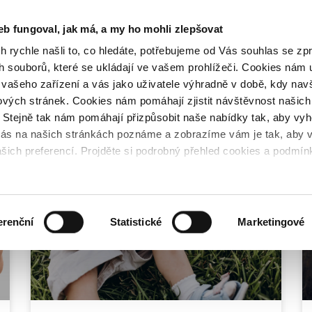
eb fungoval, jak má, a my ho mohli zlepšovat
 A POTÍŽE
NAŠE PRODUKTY
MAGAZÍN
KONT
h rychle našli to, co hledáte, potřebujeme od Vás souhlas se z
ch souborů, které se ukládají ve vašem prohlížeči. Cookies nám
 po úrazu či císařském řezu
 vašeho zařízení a vás jako uživatele výhradně v době, kdy navš
tových stránek. Cookies nám pomáhají zjistit návštěvnost našich
ů. Stejně tak nám pomáhají přizpůsobit naše nabídky tak, aby vy
vás na našich stránkách poznáme a zobrazíme vám je tak, aby 
šich preferencí. Projděte si podrobný přehled cookies a podmínk
MODŘINY PO ODBĚRU KRVE
ookies kromě nezbytných” se uloží pouze striktně nezbytné coo
aná cookies“ se na vašem zařízení uloží zaškrtnutá cookies.
ies” souhlasíte, že uložíme cookies na vaše zařízení.
erenční
Statistické
Marketingové
ykoliv změnit nebo souhlas s cookies odvolat kliknutím na zelen
ovky. Pro více informací o cookies navštivte naše Prohlášení o