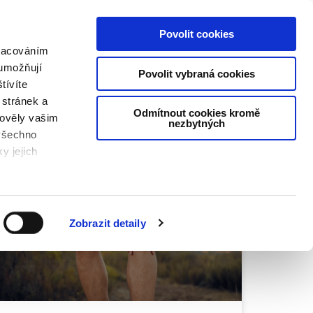
Hledat
AKTUJTE NÁS
Povolit cookies
pracováním
 umožňují
Povolit vybraná cookies
tívíte
 stránek a
Odmítnout cookies kromě
hověly vašim
nezbytných
všechno
y jejich
MODŘINY PO ODBĚRU KRVE
kies.
Zobrazit detaily
é tlačítko
 cookies.