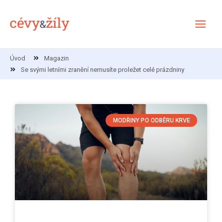
Přeskočit
Main
na
Menu
obsah
Úvod
Magazin
Se svými letními zranění nemusíte proležet celé prázdniny
MODŘINY PO ODBĚRU KRVE