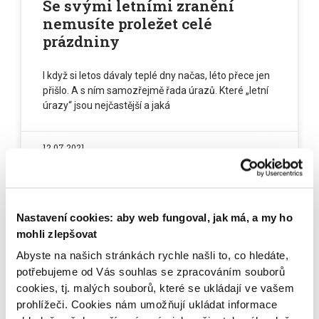
Se svými letními zranění
nemusíte proležet celé
prázdniny
I když si letos dávaly teplé dny načas, léto přece jen
přišlo. A s ním samozřejmě řada úrazů. Které „letní
úrazy“ jsou nejčastější a jaká
12.07.2021
LÉČBA OTEKLÝCH NOHOU
Nastavení cookies: aby web fungoval, jak má, a my ho
mohli zlepšovat
Abyste na našich stránkách rychle našli to, co hledáte,
potřebujeme od Vás souhlas se zpracováním souborů
cookies, tj. malých souborů, které se ukládají ve vašem
prohlížeči. Cookies nám umožňují ukládat informace