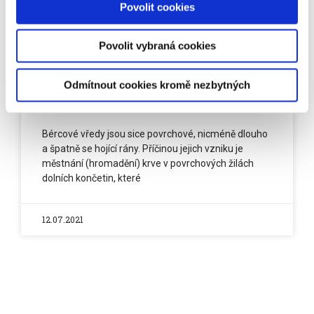
Povolit cookies
Povolit vybraná cookies
Jak se vyhnout bércovým
Odmítnout cookies kromě nezbytných
vředům
Bércové vředy jsou sice povrchové, nicméně dlouho
a špatně se hojící rány. Příčinou jejich vzniku je
městnání (hromadění) krve v povrchových žilách
dolních končetin, které
12.07.2021