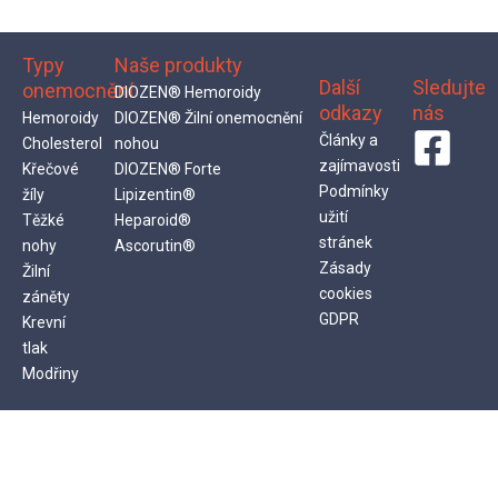
Typy
Naše produkty
Další
Sledujte
onemocnění
DIOZEN® Hemoroidy
odkazy
nás
Hemoroidy
DIOZEN® Žilní onemocnění
Články a
Cholesterol
nohou
zajímavosti
Křečové
DIOZEN® Forte
Podmínky
žíly
Lipizentin®
užití
Těžké
Heparoid®
stránek
nohy
Ascorutin®
Zásady
Žilní
cookies
záněty
GDPR
Krevní
tlak
Modřiny
Diozen® Forte 60 tablet je lék k vnitřnímu užití. Obsahuje diosminum
micronisatum. Čtěte pečlivě příbalovou informaci. Diozen® 60 a 120 tablet
je lék k vnitřnímu užití. Obsahuje diosminum micronisatum. Čtěte pečlivě
příbalovou informaci. Heparoid® je lék k vnějšímu užití. Obsahuje účinnou
látku heparinoidum S. Čtěte pečlivě příbalovou informaci. Ascorutin® je lék